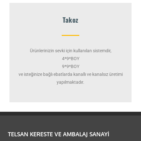
Takoz​
Ürünlerinizin sevki için kullanılan sistemdir,
4*9*BOY
9*9*BOY
ve isteğinize bağlı ebatlarda kanallı ve kanalsız üretimi
yapılmaktadır.
TELSAN KERESTE VE AMBALAJ SANAYI